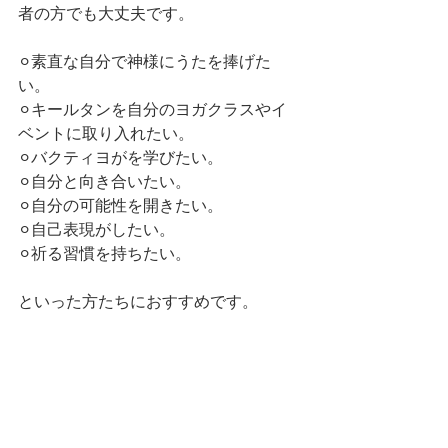
者の方でも大丈夫です。
⚪︎素直な自分で神様にうたを捧げた
い。
⚪︎キールタンを自分のヨガクラスやイ
ベントに取り入れたい。
⚪︎バクティヨがを学びたい。
⚪︎自分と向き合いたい。
⚪︎自分の可能性を開きたい。
⚪︎自己表現がしたい。
⚪︎祈る習慣を持ちたい。
といった方たちにおすすめです。
共に歩みたい、受講したいけど不安な
点があるなど、受講をお考えの方は
ぜひ無料ヒアリングセッションにいら
してください。
まずは、お話しましょう。