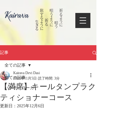
​ 生きる
旅するように
祈る
唄うように
唄う
祈るように
記事
全ての記事
Kairava Devi Dasi
全ての記事
2025年11月5日
読了時間: 3分
【満席】キールタンプラク
バクティヨーガ
ティショナーコース
更新日：
2025年12月6日