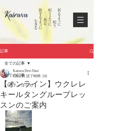
​ 生きる
旅するように
祈る
唄うように
唄う
祈るように
記事
全ての記事
Kairava Devi Dasi
全ての記事
5月11日
読了時間: 2分
【オンライン】ウクレレ
バクティヨーガ
キールタングループレッ
スンのご案内