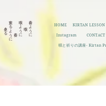
生きる
旅するように
祈る
唄うように
唄う
祈るように
HOME
KIRTAN LESSON
Instagram
CONTACT
唄と祈りの講座- Kirtan Prac