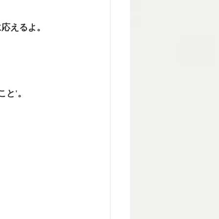
応えるよ。 
こと'。